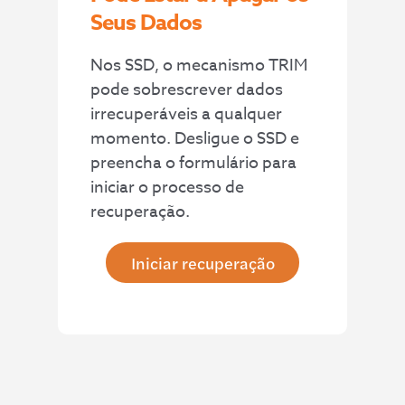
fotografi
da
Recome
Seus Dados
as e
minha
ndo
vídeos
PEN!
1000%
Nos SSD, o mecanismo TRIM
de
pode sobrescrever dados
forma
irrecuperáveis a qualquer
rápida e
profissio
momento. Desligue o SSD e
nal.
preencha o formulário para
Recome
iniciar o processo de
ndo pela
recuperação.
compet
ência,
Iniciar recuperação
clareza
e
atenção
demons
tradas.