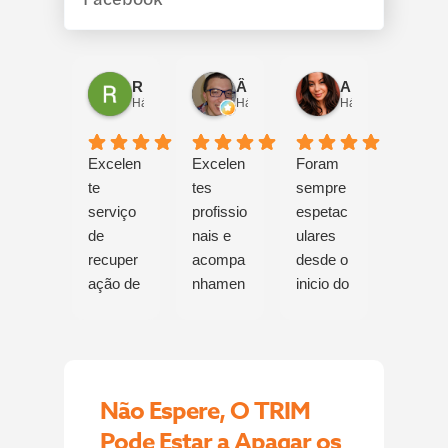
Rui Real
Ângelo Luís
Alexandra Santos
Há 18 horas
Há 20 horas
Há 2 dias
Excelen
Excelen
Foram
Obriga
te
tes
sempre
a ! Os
serviço
profissio
espetac
meu
de
nais e
ulares
dados
recuper
acompa
desde o
totalm
ação de
nhamen
inicio do
te
dados.
to!
process
recupe
Conseg
Foram
o,
ados 
uiram
recuper
sempre
🤩🤩
restaura
ados
muito
recom
Não Espere, O TRIM
r as
todos os
compre
ndo
minhas
ficheiros
ensivos!
Pode Estar a Apagar os