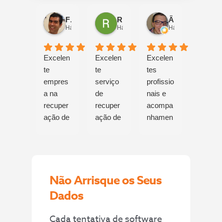
Francisco Paulino
Rui Real
Ângelo Luís
Há 18 horas
Há 4 dias
Há 4 dias
Excelen
Excelen
Excelen
Foram
te
te
tes
sempr
empres
serviço
profissio
espeta
a na
de
nais e
ulares
recuper
recuper
acompa
desde 
ação de
ação de
nhamen
inicio d
dados.
dados.
to!
proces
No meu
Conseg
Foram
o,
caso,
uiram
recuper
sempr
tratou-
restaura
ados
muito
Não Arrisque os Seus
se de
r as
todos os
compr
uma
minhas
ficheiros
ensivo
Dados
anomali
fotografi
da
Recom
a
as e
minha
ndo
Cada tentativa de software