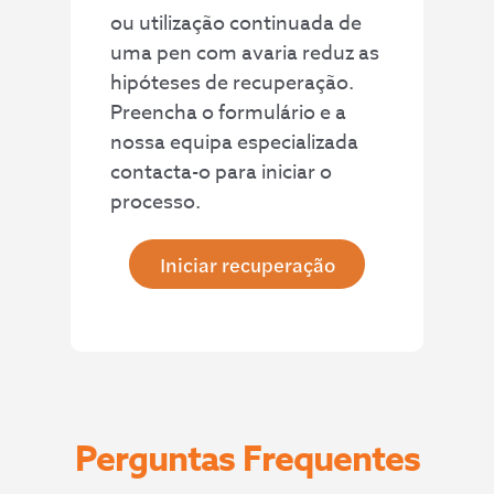
mecânic
vídeos
PEN!
1000%
ou utilização continuada de
a do
de
uma pen com avaria reduz as
disco de
forma
hipóteses de recuperação.
um
rápida e
Preencha o formulário e a
comput
profissio
ador de
nal.
nossa equipa especializada
torre,
Recome
contacta-o para iniciar o
que foi
ndo pela
processo.
resolvid
compet
a em
ência,
Iniciar recuperação
poucos
clareza
dias e
e
com
atenção
100%
demons
de
tradas.
recuper
ação de
Perguntas Frequentes
dados.
Recome